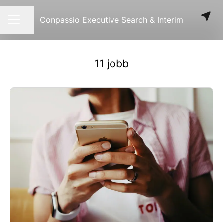
Conpassio Executive Search & Interim
Dela sidan
KARRIÄRMENY
11 jobb