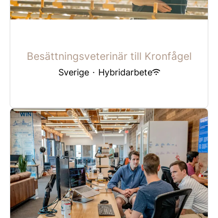
Besättningsveterinär till Kronfågel
Sverige
·
Hybridarbete