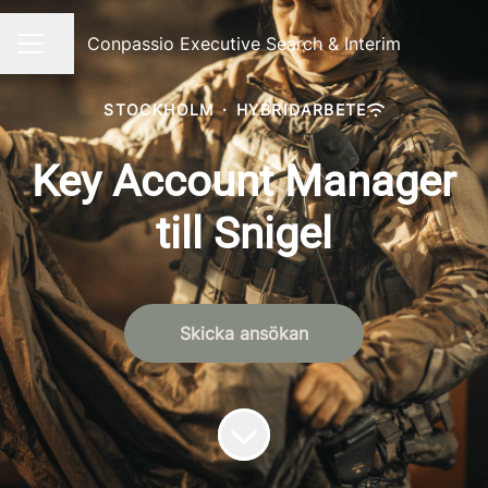
Conpassio Executive Search & Interim
Dela sidan
KARRIÄRMENY
STOCKHOLM
·
HYBRIDARBETE
Key Account Manager
till Snigel
Skicka ansökan