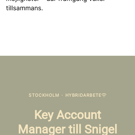
tillsammans.
STOCKHOLM
·
HYBRIDARBETE
Key Account
Manager till Snigel