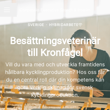
Conpassio Executive Search & Interim
Dela sidan
KARRIÄRMENY
SVERIGE
·
HYBRIDARBETE
Besättningsveterinär
till Kronfågel
Vill du vara med och utveckla framtidens
hållbara kycklingproduktion? Hos oss får
du en central roll där din kompetens kan
göra verklig skillnad för svensk
kycklingproduktion.